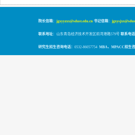
院长信箱
：
jgxyyzxx@sdust.edu.cn
书记信箱
：
jgxysjxx@sdus
联系地址
：山东青岛经济技术开发区前湾港路579号
联系电话
研究生招生咨询电话：
0532-86057754
MBA、MPACC招生
© 2010-2026
山东科技大学经管学院