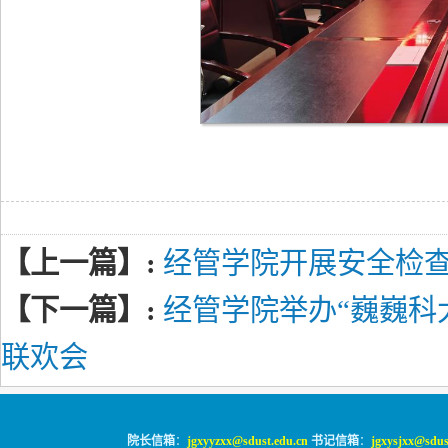
【上一篇】:
经管学院开展安全检
【下一篇】:
经管学院举办“巍巍科
联欢会
院长信箱
：
jgxyyzxx@sdust.edu.cn
书记信箱
：
jgxysjxx@sdus