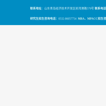
联系地址
：山东青岛经济技术开发区前湾港路579号
联系电话
研究生招生咨询电话：
0532-86057754
MBA、MPACC招生
© 2010-2026
山东科技大学经管学院