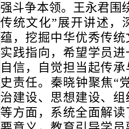
强斗争本领
。
王永君围
传统文化”
展开讲述
，
蕴，挖掘中华优秀传统
实践指向
，
希望
学员进
自信，自觉担当起传承
史责任。秦晓钟聚焦
“
治建设、思想建设、组
等方面
，
系统全面
解读
要意义
，
教育引导学员