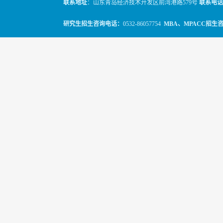
联系地址
：山东青岛经济技术开发区前湾港路579号
联系电话
研究生招生咨询电话：
0532-86057754
MBA、MPACC招生
© 2010-2026
山东科技大学经管学院