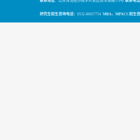
联系地址
：山东青岛经济技术开发区前湾港路579号
联系电话
研究生招生咨询电话：
0532-86057754
MBA、MPACC招生
© 2010-2026
山东科技大学经管学院