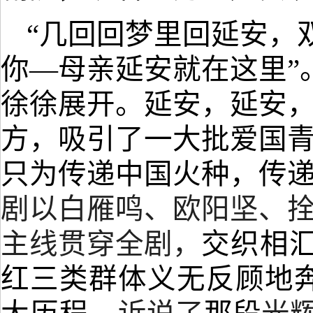
“
几回回梦里回延安
，
你
—
母亲延安就在这里
”
徐徐展开
。
延安
，
延安
方
，
吸引了一大批爱国
只为传递中国火种
，
传
剧以白雁鸣
、
欧阳坚
、
主线贯穿全剧
，
交织相
红三类群体义无反顾地