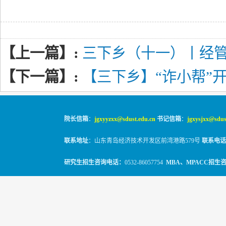
【上一篇】:
三下乡（十一）丨经
【下一篇】:
【三下乡】“诈小帮”
院长信箱
：
jgxyyzxx@sdust.edu.cn
书记信箱
：
jgxysjxx@sdus
联系地址
：山东青岛经济技术开发区前湾港路579号
联系电话
研究生招生咨询电话：
0532-86057754
MBA、MPACC招生
© 2010-2026
山东科技大学经管学院