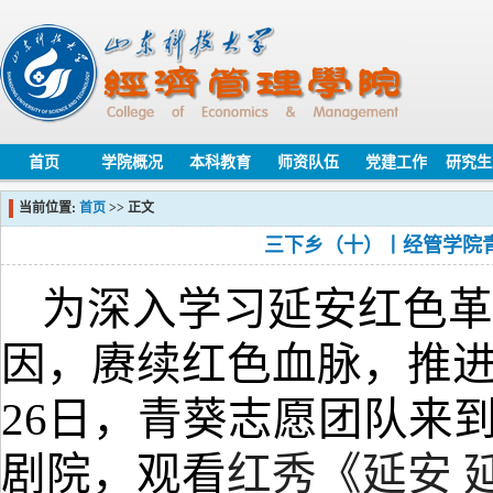
首页
学院概况
本科教育
师资队伍
党建工作
研究生
当前位置:
首页
>> 正文
三下乡（十）丨经管学院
为深入学习延安
红色
革
因，赓续红色血脉，
推
26
日
，
青葵志愿团队
来
剧院
，
观看
红秀
《
延安