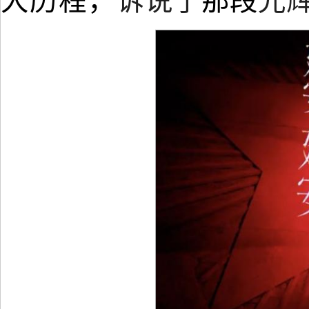
大历程
，
诉说了
那段
光