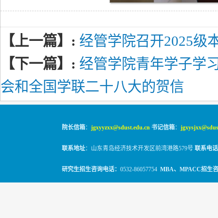
【上一篇】:
经管学院召开2025
【下一篇】:
经管学院青年学子学
会和全国学联二十八大的贺信
院长信箱
：
jgxyyzxx@sdust.edu.cn
书记信箱
：
jgxysjxx@sdus
联系地址
：山东青岛经济技术开发区前湾港路579号
联系电话
研究生招生咨询电话：
0532-86057754
MBA、MPACC招生
© 2010-2026
山东科技大学经管学院