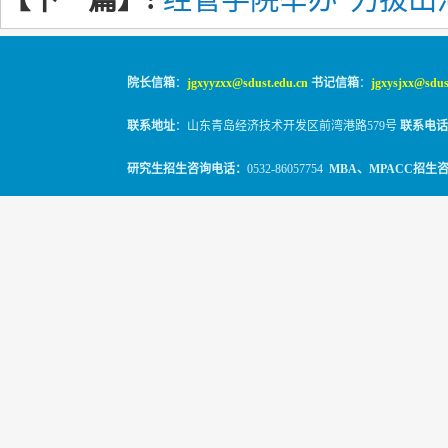
院长信箱
：
jgxyyzxx@sdust.edu.cn
书记信箱
：
jgxysjxx@sdus
联系地址
：山东青岛经济技术开发区前湾港路579号
联系电话
研究生招生咨询电话：
0532-86057754
MBA、MPACC招生
© 2010-2026
山东科技大学经管学院