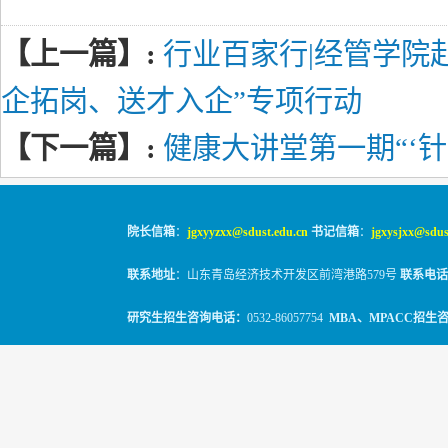
【上一篇】:
行业百家行|经管学院
企拓岗、送才入企”专项行动
【下一篇】:
健康大讲堂第一期“‘
院长信箱
：
jgxyyzxx@sdust.edu.cn
书记信箱
：
jgxysjxx@sdus
联系地址
：山东青岛经济技术开发区前湾港路579号
联系电话
研究生招生咨询电话：
0532-86057754
MBA、MPACC招生
© 2010-2026
山东科技大学经管学院