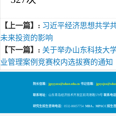
【上一篇】:
习近平经济思想共学
未来投资的影响
【下一篇】:
关于举办山东科技大学
业管理案例竞赛校内选拔赛的通知
院长信箱
：
jgxyyzxx@sdust.edu.cn
书记信箱
：
jgxysjxx@sdus
联系地址
：山东青岛经济技术开发区前湾港路579号
联系电话
研究生招生咨询电话：
0532-86057754
MBA、MPACC招生