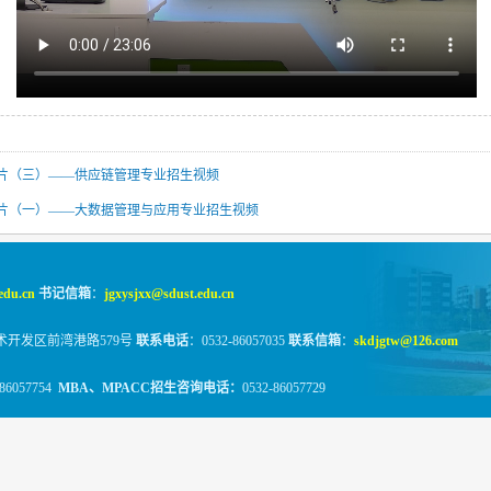
传片（三）——供应链管理专业招生视频
传片（一）——大数据管理与应用专业招生视频
edu.cn
书记信箱
：
jgxysjxx@sdust.edu.cn
术开发区前湾港路579号
联系电话
：0532-86057035
联系信箱
：
skdjgtw@126.com
-86057754
MBA、MPACC招生咨询电话：
0532-86057729
经管学院