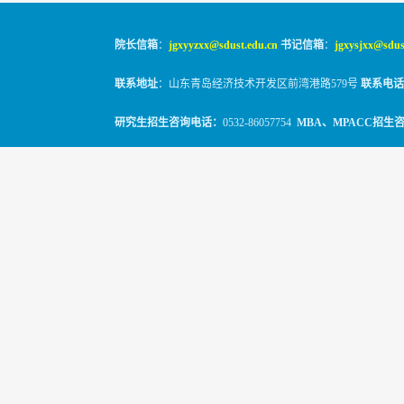
院长信箱
：
jgxyyzxx@sdust.edu.cn
书记信箱
：
jgxysjxx@sdus
联系地址
：山东青岛经济技术开发区前湾港路579号
联系电话
研究生招生咨询电话：
0532-86057754
MBA、MPACC招生
© 2010-2026
山东科技大学经管学院