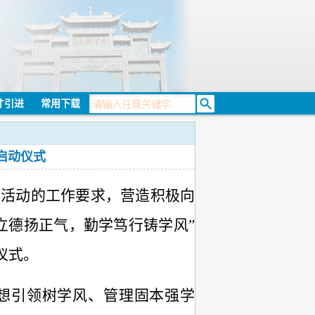
才引进
常用下载
启动仪式
季活动
的工作要求
，营造积极向
立德扬正气，勤学笃行铸学风”
仪式。
思想引领树学风、管理固本强学