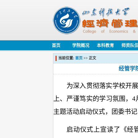
首页
学院概况
本科教育
师资队
当前位置:
首页
>> 正文
经管学
为深入贯彻落实学校
开
上、严谨笃实的学习氛围，
4
主题活动
启动仪式
，
团委书记
启动仪式上宣读了《经