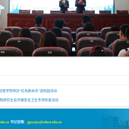
经管学院举办“红色剧本杀”进校园活动
学院研究生会开展安全卫生专项检查活动
edu.cn
书记信箱
：
jgxysjxx@sdust.edu.cn