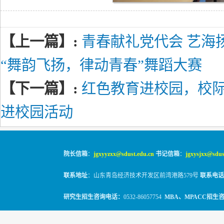
【上一篇】:
青春献礼党代会 艺海
“舞韵飞扬，律动青春”舞蹈大赛
【下一篇】:
红色教育进校园，校际
进校园活动
院长信箱
：
jgxyyzxx@sdust.edu.cn
书记信箱
：
jgxysjxx@sdus
联系地址
：山东青岛经济技术开发区前湾港路579号
联系电话
研究生招生咨询电话：
0532-86057754
MBA、MPACC招生
© 2010-2026
山东科技大学经管学院