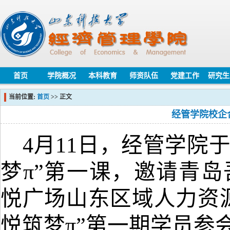
首页
学院概况
本科教育
师资队伍
党建工作
研究生
当前位置:
首页
>> 正文
经管学院校企
4月11日，经管学院
梦π”
第一课，邀请
青岛
悦广场山东区域人力资
悦筑梦
π”
第一期学员参