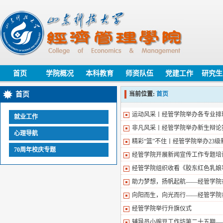
首页
学院概况
本科教育
师资队伍
党建工作
研究生
首页
当前位置:
首页
运动风采丨经管学院举办各专业排
就业工作
非凡风采丨经管学院举办新生辩论
心理导航
精彩“篮”不住丨经管学院举办23
70周年校庆专题
经管学院开展新闻宣传工作专题培
经管学院组织收看《胶东红色乳娘
助力梦想，扬帆起航——经管学院各
向阳而生，向光而行——经管学院
经管学院举行升旗仪式
辅导员小豌豆工作坊第二十五期—