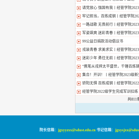
请党放心 强国有我丨经管学院20
牢记担当，百炼成钢丨经管学院20
一路战歌 无畏前行丨经管学院20
军姿飒爽 迷彩青春丨经管学院20
99公益日捐款活动倡议书
戎装青春 求美求实丨经管学院20
迷彩少年 勇往无前丨经管学院20
“携笔从戎捍太平盛世，千锤百炼
集合！开训！丨经管学院2023级
骄阳无惧 百炼成钢丨经管学院20
经管学院2022级学生完成军训拉练
共811
院长信箱
：
jgxyyzxx@sdust.edu.cn
书记信箱
：
jgxysjxx@sdus