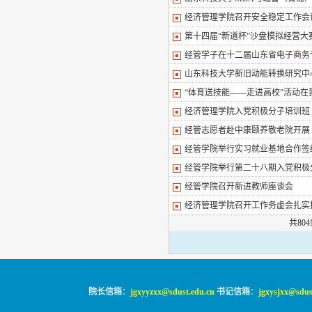
经济管理学院召开安全稳定工作会
第十四届“新道杯”沙盘模拟经营
经管学子在十二届山东省电子商务
山东科技大学新旧动能转换研究中
“体育送技能——走进高校”活动在
经济管理学院入党积极分子培训班
经管志愿者赴中康颐养敬老院开展 
经管学院举行实习就业基地合作签
经管学院举行第二十八期入党积极
经管学院召开新进教师座谈会
经济管理学院召开工作务虚会扎实
共80
院长信箱
：
jgxyyzxx@sdust.edu.cn
书记信箱
：
jgxysjxx@sdus